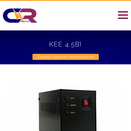
KEE 4.5BI
Estabilizadores Monofásicos