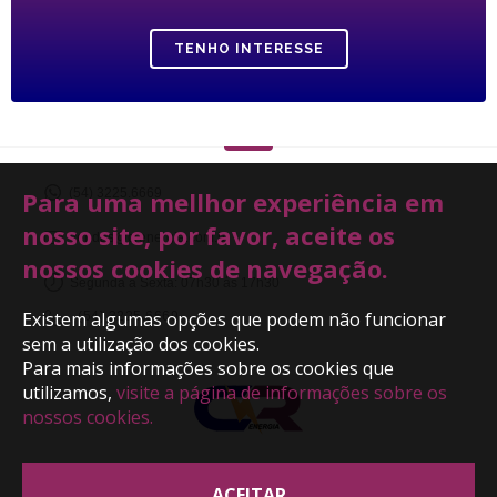
TENHO INTERESSE
Para uma mellhor experiência em
(54) 3225.6669
nosso site, por favor, aceite os
vendas@crenergia.com.br
nossos cookies de navegação.
Segunda à Sexta: 07h30 ás 17h30
Existem algumas opções que podem não funcionar
(54) 3225.6669
sem a utilização dos cookies.
Para mais informações sobre os cookies que
utilizamos,
visite a página de informações sobre os
nossos cookies.
ACEITAR