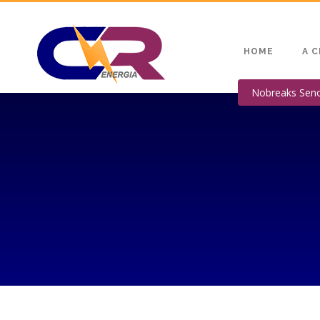
HOME
A C
Nobreaks Seno