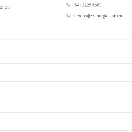
(54) 3225.6669
xo ou
vendas@crenergia.com.br