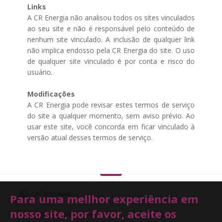
Links
A CR Energia não analisou todos os sites vinculados
ao seu site e não é responsável pelo conteúdo de
nenhum site vinculado. A inclusão de qualquer link
não implica endosso pela CR Energia do site. O uso
de qualquer site vinculado é por conta e risco do
usuário.
Modificações
A CR Energia pode revisar estes termos de serviço
do site a qualquer momento, sem aviso prévio. Ao
usar este site, você concorda em ficar vinculado à
versão atual desses termos de serviço.
Para uma mellhor experiência em
(54) 3225.6669
nosso site, por favor, aceite os
vendas@crenergia.com.br